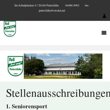
Im Schulplacken 4 / 26160 Petersfehn
04486 8963
tus-
petersfehn@ewetel.net
Stellenausschreibunge
1. Seniorensport